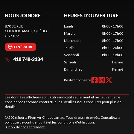
NOUS JOINDRE
HEURES D'OUVERTURE
870 3E RUE
Lundi
:
8h00 - 17h00
CHIBOUGAMAU
, QUÉBEC
Mardi
:
8h00 - 17h00
G8P 1P9
Mercredi
:
8h00 - 17h00
ITINÉRAIRE
Jeudi
:
8h00 - 20h00
Vendredi
:
8h00 - 18h00
418 748-3134
Samedi
:
Fermé
Dimanche
:
Fermé
Restez connecté
Les données affichées sont à titre indicatif seulement et ne peuvent être
considérées comme contractuelles. Veuillez nous consulter pour plus de
détails.
© 2026 Sports Plein Air Chibougamau. Tous droits réservés. Consultez la
politique de confidentialité
et les
conditions d'utilisation
.
Choix de consentement.