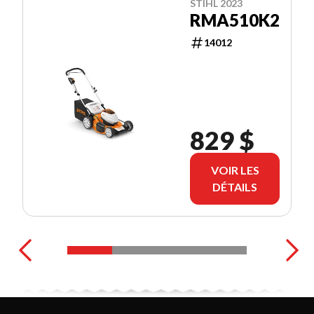
STIHL 2023
RMA510K2
14012
829 $
VOIR LES
DÉTAILS