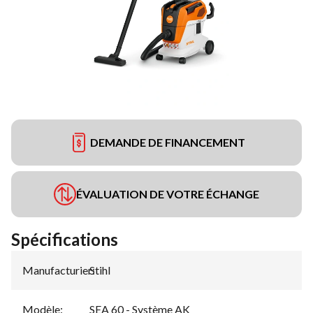
DEMANDE DE FINANCEMENT
ÉVALUATION DE VOTRE ÉCHANGE
Spécifications
Manufacturier
Stihl
:
Modèle
:
SEA 60 - Système AK