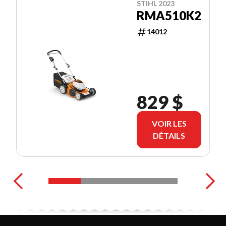
STIHL 2023
RMA510K2
14012
829 $
VOIR LES
DÉTAILS