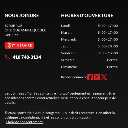
NOUS JOINDRE
HEURES D'OUVERTURE
870 3E RUE
Lundi
:
8h00 - 17h00
CHIBOUGAMAU
, QUÉBEC
Mardi
:
8h00 - 17h00
G8P 1P9
Mercredi
:
8h00 - 17h00
ITINÉRAIRE
Jeudi
:
8h00 - 20h00
Vendredi
:
8h00 - 18h00
418 748-3134
Samedi
:
Fermé
Dimanche
:
Fermé
Restez connecté
Les données affichées sont à titre indicatif seulement et ne peuvent être
considérées comme contractuelles. Veuillez nous consulter pour plus de
détails.
© 2026 Sports Plein Air Chibougamau. Tous droits réservés. Consultez la
politique de confidentialité
et les
conditions d'utilisation
.
Choix de consentement.