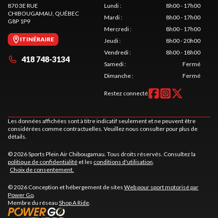
870 3E RUE
Lundi
:
8h00 - 17h00
CHIBOUGAMAU
, QUÉBEC
Mardi
:
8h00 - 17h00
G8P 1P9
Mercredi
:
8h00 - 17h00
ITINÉRAIRE
Jeudi
:
8h00 - 20h00
Vendredi
:
8h00 - 18h00
418 748-3134
Samedi
:
Fermé
Dimanche
:
Fermé
Restez connecté
Les données affichées sont à titre indicatif seulement et ne peuvent être
considérées comme contractuelles. Veuillez nous consulter pour plus de
détails.
© 2026 Sports Plein Air Chibougamau. Tous droits réservés. Consultez la
politique de confidentialité
et les
conditions d'utilisation
.
Choix de consentement.
© 2026 Conception et hébergement de sites
Web pour sport motorisé par
Power Go
.
Membre du réseau
Shop A Ride
.