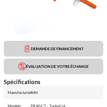
DEMANDE DE FINANCEMENT
ÉVALUATION DE VOTRE ÉCHANGE
Spécifications
Manufacturier
Stihl
:
Modèle
:
PR 40 CT - TurboCut