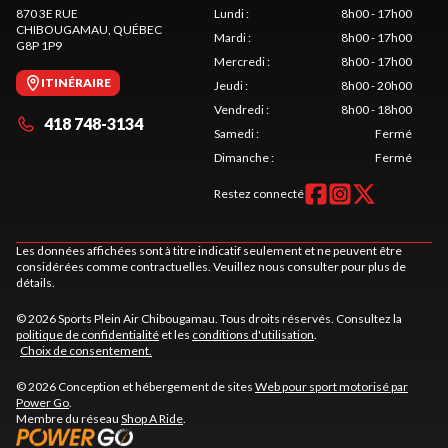
870 3E RUE
Lundi
:
8h00 - 17h00
CHIBOUGAMAU
, QUÉBEC
Mardi
:
8h00 - 17h00
G8P 1P9
Mercredi
:
8h00 - 17h00
ITINÉRAIRE
Jeudi
:
8h00 - 20h00
Vendredi
:
8h00 - 18h00
418 748-3134
Samedi
:
Fermé
Dimanche
:
Fermé
Restez connecté
Les données affichées sont à titre indicatif seulement et ne peuvent être
considérées comme contractuelles. Veuillez nous consulter pour plus de
détails.
© 2026 Sports Plein Air Chibougamau. Tous droits réservés. Consultez la
politique de confidentialité
et les
conditions d'utilisation
.
Choix de consentement.
© 2026 Conception et hébergement de sites
Web pour sport motorisé par
Power Go
.
Membre du réseau
Shop A Ride
.