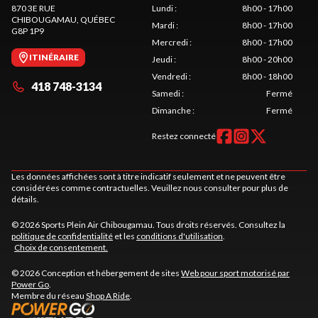
870 3E RUE
Lundi
:
8h00 - 17h00
CHIBOUGAMAU
, QUÉBEC
Mardi
:
8h00 - 17h00
G8P 1P9
Mercredi
:
8h00 - 17h00
ITINÉRAIRE
Jeudi
:
8h00 - 20h00
Vendredi
:
8h00 - 18h00
418 748-3134
Samedi
:
Fermé
Dimanche
:
Fermé
Restez connecté
Les données affichées sont à titre indicatif seulement et ne peuvent être
considérées comme contractuelles. Veuillez nous consulter pour plus de
détails.
© 2026 Sports Plein Air Chibougamau. Tous droits réservés. Consultez la
politique de confidentialité
et les
conditions d'utilisation
.
Choix de consentement.
© 2026 Conception et hébergement de sites
Web pour sport motorisé par
Power Go
.
Membre du réseau
Shop A Ride
.