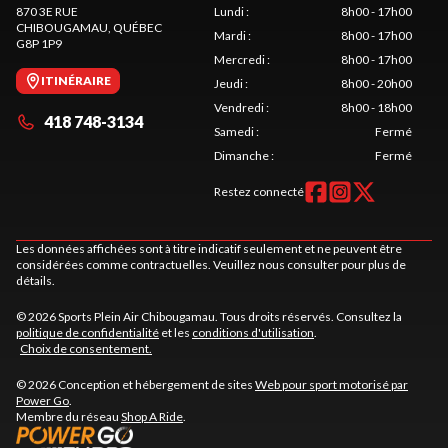
870 3E RUE
Lundi
:
8h00 - 17h00
CHIBOUGAMAU
, QUÉBEC
Mardi
:
8h00 - 17h00
G8P 1P9
Mercredi
:
8h00 - 17h00
ITINÉRAIRE
Jeudi
:
8h00 - 20h00
Vendredi
:
8h00 - 18h00
418 748-3134
Samedi
:
Fermé
Dimanche
:
Fermé
Restez connecté
Les données affichées sont à titre indicatif seulement et ne peuvent être
considérées comme contractuelles. Veuillez nous consulter pour plus de
détails.
© 2026 Sports Plein Air Chibougamau. Tous droits réservés. Consultez la
politique de confidentialité
et les
conditions d'utilisation
.
Choix de consentement.
© 2026 Conception et hébergement de sites
Web pour sport motorisé par
Power Go
.
Membre du réseau
Shop A Ride
.