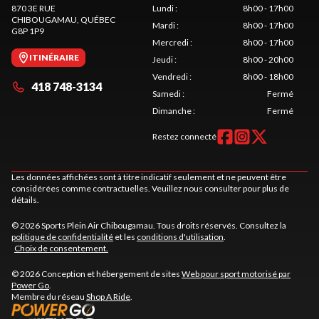
870 3E RUE
Lundi
:
8h00 - 17h00
CHIBOUGAMAU
, QUÉBEC
Mardi
:
8h00 - 17h00
G8P 1P9
Mercredi
:
8h00 - 17h00
ITINÉRAIRE
Jeudi
:
8h00 - 20h00
Vendredi
:
8h00 - 18h00
418 748-3134
Samedi
:
Fermé
Dimanche
:
Fermé
Restez connecté
Les données affichées sont à titre indicatif seulement et ne peuvent être
considérées comme contractuelles. Veuillez nous consulter pour plus de
détails.
© 2026 Sports Plein Air Chibougamau. Tous droits réservés. Consultez la
politique de confidentialité
et les
conditions d'utilisation
.
Choix de consentement.
© 2026 Conception et hébergement de sites
Web pour sport motorisé par
Power Go
.
Membre du réseau
Shop A Ride
.