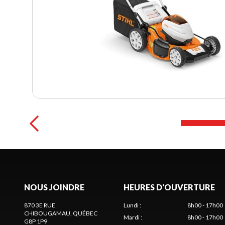
NOUS JOINDRE
HEURES D'OUVERTURE
870 3E RUE
Lundi
:
8h00 - 17h00
CHIBOUGAMAU
, QUÉBEC
Mardi
:
8h00 - 17h00
G8P 1P9