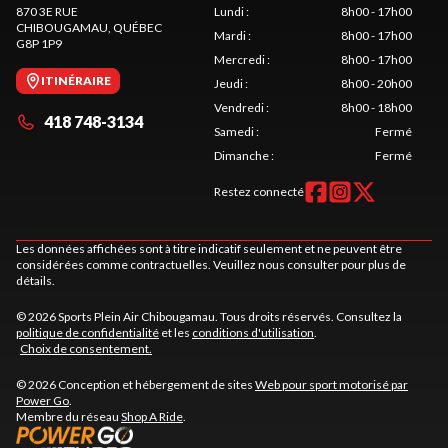
870 3E RUE
Lundi
:
8h00 - 17h00
CHIBOUGAMAU
, QUÉBEC
Mardi
:
8h00 - 17h00
G8P 1P9
Mercredi
:
8h00 - 17h00
ITINÉRAIRE
Jeudi
:
8h00 - 20h00
Vendredi
:
8h00 - 18h00
418 748-3134
Samedi
:
Fermé
Dimanche
:
Fermé
Restez connecté
Les données affichées sont à titre indicatif seulement et ne peuvent être
considérées comme contractuelles. Veuillez nous consulter pour plus de
détails.
© 2026 Sports Plein Air Chibougamau. Tous droits réservés. Consultez la
politique de confidentialité
et les
conditions d'utilisation
.
Choix de consentement.
© 2026 Conception et hébergement de sites
Web pour sport motorisé par
Power Go
.
Membre du réseau
Shop A Ride
.