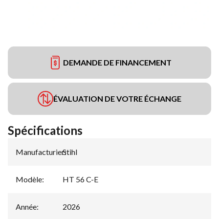
DEMANDE DE FINANCEMENT
ÉVALUATION DE VOTRE ÉCHANGE
Spécifications
Manufacturier
Stihl
:
Modèle
:
HT 56 C-E
Année
:
2026