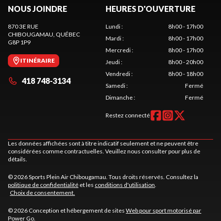
NOUS JOINDRE
HEURES D'OUVERTURE
870 3E RUE
Lundi
:
8h00 - 17h00
CHIBOUGAMAU
, QUÉBEC
Mardi
:
8h00 - 17h00
G8P 1P9
Mercredi
:
8h00 - 17h00
ITINÉRAIRE
Jeudi
:
8h00 - 20h00
Vendredi
:
8h00 - 18h00
418 748-3134
Samedi
:
Fermé
Dimanche
:
Fermé
Restez connecté
Les données affichées sont à titre indicatif seulement et ne peuvent être
considérées comme contractuelles. Veuillez nous consulter pour plus de
détails.
© 2026 Sports Plein Air Chibougamau. Tous droits réservés. Consultez la
politique de confidentialité
et les
conditions d'utilisation
.
Choix de consentement.
© 2026 Conception et hébergement de sites
Web pour sport motorisé par
Power Go
.