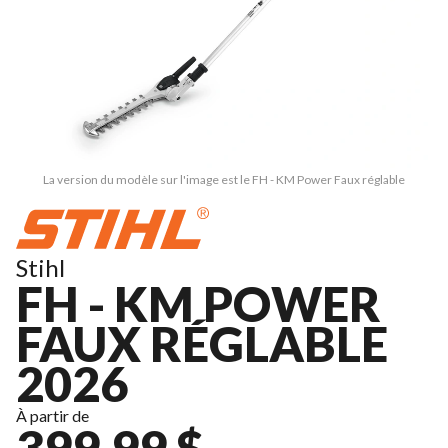
La version du modèle sur l'image est le FH - KM Power Faux réglable
Stihl
FH - KM POWER
FAUX RÉGLABLE
2026
À partir de
399,99 $