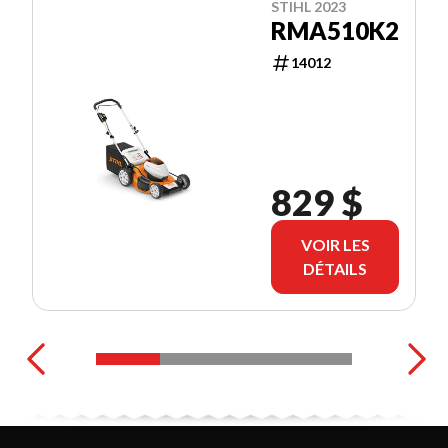
STIHL 2023
RMA510K2
14012
829 $
VOIR LES
DÉTAILS