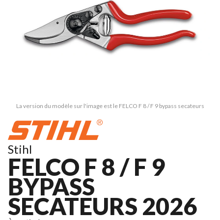
La version du modèle sur l'image est le FELCO F 8 / F 9 bypass secateurs
Stihl
FELCO F 8 / F 9
BYPASS
SECATEURS 2026