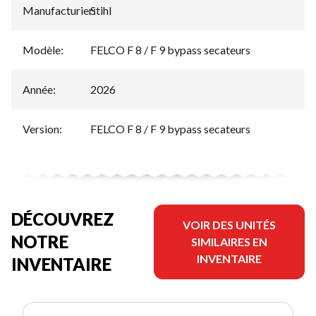
Manufacturier
Stihl
:
Modèle
:
FELCO F 8 / F 9 bypass secateurs
Année
:
2026
Version
:
FELCO F 8 / F 9 bypass secateurs
DÉCOUVREZ
VOIR DES UNITÉS
NOTRE
SIMILAIRES EN
INVENTAIRE
INVENTAIRE