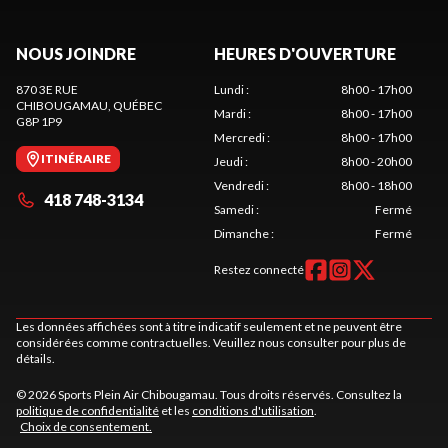
NOUS JOINDRE
HEURES D'OUVERTURE
870 3E RUE
Lundi
:
8h00 - 17h00
CHIBOUGAMAU
, QUÉBEC
Mardi
:
8h00 - 17h00
G8P 1P9
Mercredi
:
8h00 - 17h00
ITINÉRAIRE
Jeudi
:
8h00 - 20h00
Vendredi
:
8h00 - 18h00
418 748-3134
Samedi
:
Fermé
Dimanche
:
Fermé
Restez connecté
Les données affichées sont à titre indicatif seulement et ne peuvent être
considérées comme contractuelles. Veuillez nous consulter pour plus de
détails.
© 2026 Sports Plein Air Chibougamau. Tous droits réservés. Consultez la
politique de confidentialité
et les
conditions d'utilisation
.
Choix de consentement.