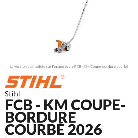
La version du modèle sur l'image est le FCB - KM Coupe-bordure courbé
Stihl
FCB - KM COUPE-
BORDURE
COURBÉ 2026