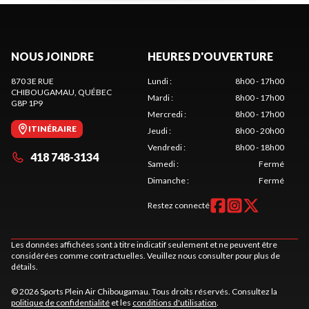
NOUS JOINDRE
HEURES D'OUVERTURE
870 3E RUE
Lundi
:
8h00 - 17h00
CHIBOUGAMAU
, QUÉBEC
Mardi
:
8h00 - 17h00
G8P 1P9
Mercredi
:
8h00 - 17h00
ITINÉRAIRE
Jeudi
:
8h00 - 20h00
Vendredi
:
8h00 - 18h00
418 748-3134
Samedi
:
Fermé
Dimanche
:
Fermé
Restez connecté
Les données affichées sont à titre indicatif seulement et ne peuvent être
considérées comme contractuelles. Veuillez nous consulter pour plus de
détails.
© 2026 Sports Plein Air Chibougamau. Tous droits réservés. Consultez la
politique de confidentialité
et les
conditions d'utilisation
.