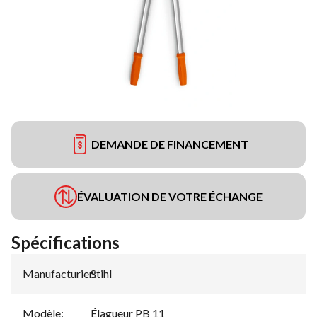
DEMANDE DE FINANCEMENT
ÉVALUATION DE VOTRE ÉCHANGE
Spécifications
Manufacturier
Stihl
:
Modèle
:
Élagueur PB 11