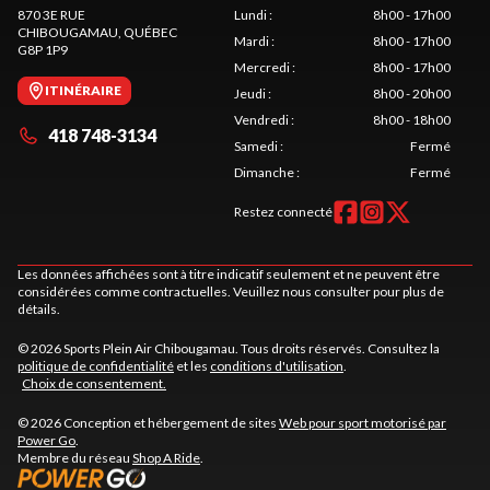
870 3E RUE
Lundi
:
8h00 - 17h00
CHIBOUGAMAU
, QUÉBEC
Mardi
:
8h00 - 17h00
G8P 1P9
Mercredi
:
8h00 - 17h00
ITINÉRAIRE
Jeudi
:
8h00 - 20h00
Vendredi
:
8h00 - 18h00
418 748-3134
Samedi
:
Fermé
Dimanche
:
Fermé
Restez connecté
Les données affichées sont à titre indicatif seulement et ne peuvent être
considérées comme contractuelles. Veuillez nous consulter pour plus de
détails.
© 2026 Sports Plein Air Chibougamau. Tous droits réservés. Consultez la
politique de confidentialité
et les
conditions d'utilisation
.
Choix de consentement.
© 2026 Conception et hébergement de sites
Web pour sport motorisé par
Power Go
.
Membre du réseau
Shop A Ride
.