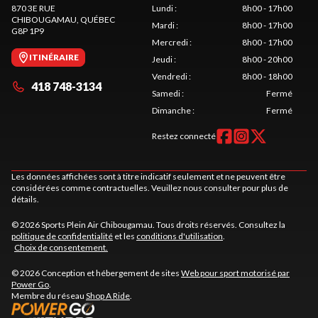
870 3E RUE
Lundi
:
8h00 - 17h00
CHIBOUGAMAU
, QUÉBEC
Mardi
:
8h00 - 17h00
G8P 1P9
Mercredi
:
8h00 - 17h00
ITINÉRAIRE
Jeudi
:
8h00 - 20h00
Vendredi
:
8h00 - 18h00
418 748-3134
Samedi
:
Fermé
Dimanche
:
Fermé
Restez connecté
Les données affichées sont à titre indicatif seulement et ne peuvent être
considérées comme contractuelles. Veuillez nous consulter pour plus de
détails.
© 2026 Sports Plein Air Chibougamau. Tous droits réservés. Consultez la
politique de confidentialité
et les
conditions d'utilisation
.
Choix de consentement.
© 2026 Conception et hébergement de sites
Web pour sport motorisé par
Power Go
.
Membre du réseau
Shop A Ride
.