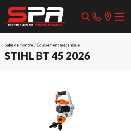
Salle de montre
/
Équipement mécanique
STIHL BT 45 2026