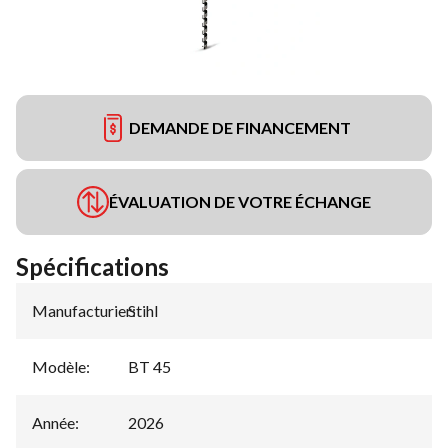
DEMANDE DE FINANCEMENT
ÉVALUATION DE VOTRE ÉCHANGE
Spécifications
Manufacturier
Stihl
:
Modèle
:
BT 45
Année
:
2026