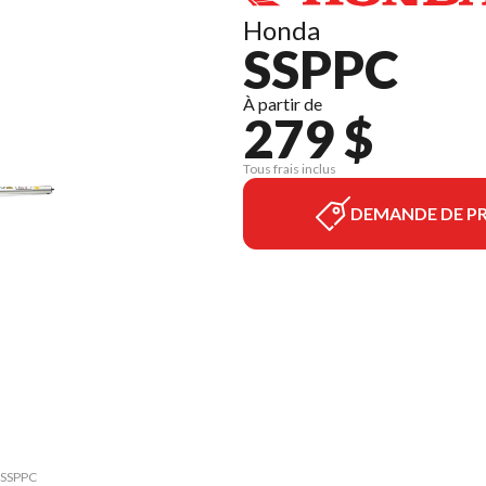
Honda
SSPPC
À partir de
279 $
Tous frais inclus
DEMANDE DE PR
e SSPPC