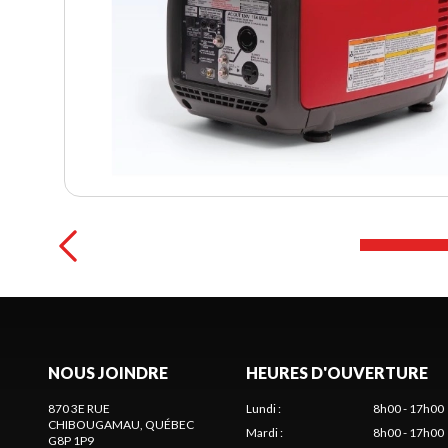
NOUS JOINDRE
HEURES D'OUVERTURE
870 3E RUE
Lundi
:
8h00 - 17h00
CHIBOUGAMAU
, QUÉBEC
Mardi
:
8h00 - 17h00
G8P 1P9