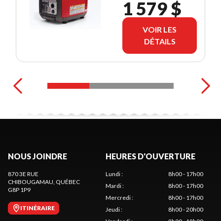
1 579 $
VOIR LES
DÉTAILS
NOUS JOINDRE
HEURES D'OUVERTURE
870 3E RUE
Lundi
:
8h00 - 17h00
CHIBOUGAMAU
, QUÉBEC
Mardi
:
8h00 - 17h00
G8P 1P9
Mercredi
:
8h00 - 17h00
ITINÉRAIRE
Jeudi
:
8h00 - 20h00