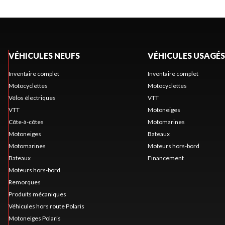
VÉHICULES NEUFS
VÉHICULES USAGÉS
Inventaire complet
Inventaire complet
Motocyclettes
Motocyclettes
Vélos électriques
VTT
VTT
Motoneiges
Côte-à-côtes
Motomarines
Motoneiges
Bateaux
Motomarines
Moteurs hors-bord
Bateaux
Financement
Moteurs hors-bord
Remorques
Produits mécaniques
Véhicules hors route Polaris
Motoneiges Polaris