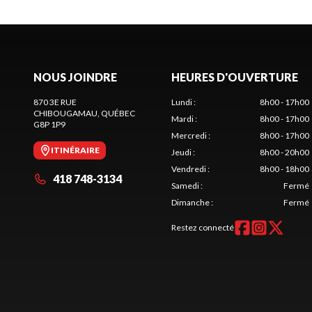
NOUS JOINDRE
HEURES D'OUVERTURE
870 3E RUE
Lundi
:
8h00 - 17h00
CHIBOUGAMAU
, QUÉBEC
Mardi
:
8h00 - 17h00
G8P 1P9
Mercredi
:
8h00 - 17h00
ITINÉRAIRE
Jeudi
:
8h00 - 20h00
Vendredi
:
8h00 - 18h00
418 748-3134
Samedi
:
Fermé
Dimanche
:
Fermé
Restez connecté