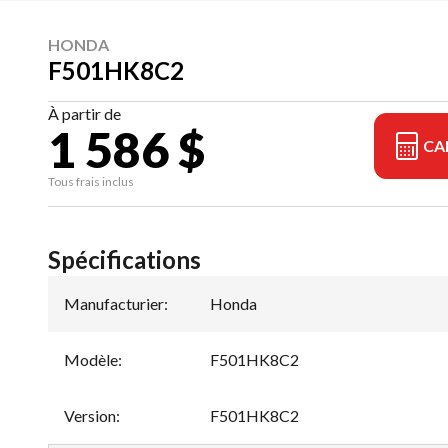
HONDA
F501HK8C2
À partir de
1 586 $
CA
Tous frais inclus
Spécifications
Manufacturier
:
Honda
Modèle
:
F501HK8C2
Version
:
F501HK8C2