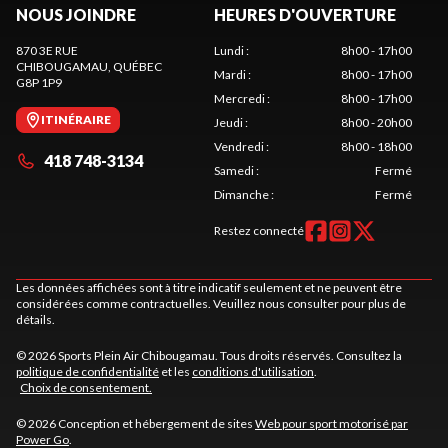
NOUS JOINDRE
HEURES D'OUVERTURE
870 3E RUE
Lundi
:
8h00 - 17h00
CHIBOUGAMAU
, QUÉBEC
Mardi
:
8h00 - 17h00
G8P 1P9
Mercredi
:
8h00 - 17h00
ITINÉRAIRE
Jeudi
:
8h00 - 20h00
Vendredi
:
8h00 - 18h00
418 748-3134
Samedi
:
Fermé
Dimanche
:
Fermé
Restez connecté
Les données affichées sont à titre indicatif seulement et ne peuvent être
considérées comme contractuelles. Veuillez nous consulter pour plus de
détails.
© 2026 Sports Plein Air Chibougamau. Tous droits réservés. Consultez la
politique de confidentialité
et les
conditions d'utilisation
.
Choix de consentement.
© 2026 Conception et hébergement de sites
Web pour sport motorisé par
Power Go
.