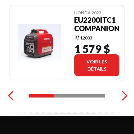
HONDA 2023
EU2200ITC1
COMPANION
12003
1 579 $
VOIR LES
DÉTAILS