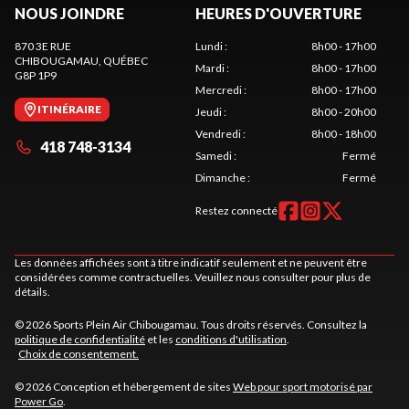
NOUS JOINDRE
HEURES D'OUVERTURE
870 3E RUE
Lundi
:
8h00 - 17h00
CHIBOUGAMAU
, QUÉBEC
Mardi
:
8h00 - 17h00
G8P 1P9
Mercredi
:
8h00 - 17h00
ITINÉRAIRE
Jeudi
:
8h00 - 20h00
Vendredi
:
8h00 - 18h00
418 748-3134
Samedi
:
Fermé
Dimanche
:
Fermé
Restez connecté
Les données affichées sont à titre indicatif seulement et ne peuvent être
considérées comme contractuelles. Veuillez nous consulter pour plus de
détails.
© 2026 Sports Plein Air Chibougamau. Tous droits réservés. Consultez la
politique de confidentialité
et les
conditions d'utilisation
.
Choix de consentement.
© 2026 Conception et hébergement de sites
Web pour sport motorisé par
Power Go
.