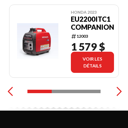
HONDA 2023
EU2200ITC1
COMPANION
12003
1 579 $
VOIR LES
DÉTAILS