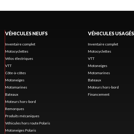
VÉHICULES NEUFS
VÉHICULES USAGÉS
Inventaire complet
Inventaire complet
Motocyclettes
Motocyclettes
Vélos électriques
VTT
VTT
Motoneiges
Côte-à-côtes
Motomarines
Motoneiges
Bateaux
Motomarines
Moteurs hors-bord
Bateaux
Financement
Moteurs hors-bord
Remorques
Produits mécaniques
Véhicules hors route Polaris
Motoneiges Polaris