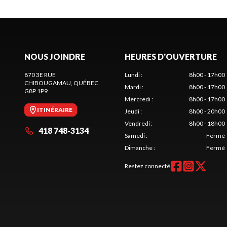
NOUS JOINDRE
HEURES D'OUVERTURE
870 3E RUE
Lundi
:
8h00 - 17h00
CHIBOUGAMAU
, QUÉBEC
Mardi
:
8h00 - 17h00
G8P 1P9
Mercredi
:
8h00 - 17h00
ITINÉRAIRE
Jeudi
:
8h00 - 20h00
Vendredi
:
8h00 - 18h00
418 748-3134
Samedi
:
Fermé
Dimanche
:
Fermé
Restez connecté