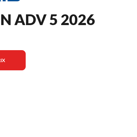
N ADV 5 2026
IX
sur l'image est le XPEDITION ADV 5 NorthStar Slate Gray