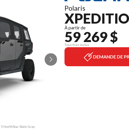
Polaris
XPEDITIO
À partir de
59 269 $
Tous frais inclus
DEMANDE DE PR
5 NorthStar Slate Gray
La version du modèle 