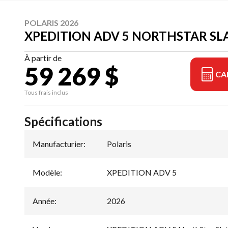
POLARIS 2026
XPEDITION ADV 5 NORTHSTAR SL
À partir de
59 269 $
CA
Tous frais inclus
Spécifications
Manufacturier
:
Polaris
Modèle
:
XPEDITION ADV 5
Année
:
2026