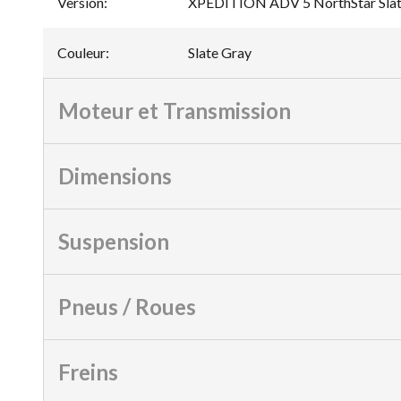
Version
:
XPEDITION ADV 5 NorthStar Slat
Couleur
:
Slate Gray
Moteur et Transmission
Dimensions
Suspension
Pneus / Roues
Freins