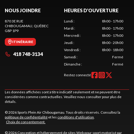
NOUS JOINDRE
HEURES D'OUVERTURE
870 3E RUE
Lundi
:
8h00 - 17h00
CHIBOUGAMAU
, QUÉBEC
Mardi
:
8h00 - 17h00
G8P 1P9
Mercredi
:
8h00 - 17h00
ITINÉRAIRE
Jeudi
:
8h00 - 20h00
Vendredi
:
8h00 - 18h00
418 748-3134
Samedi
:
Fermé
Dimanche
:
Fermé
Restez connecté
Les données affichées sont à titre indicatif seulement et ne peuvent être
considérées comme contractuelles. Veuillez nous consulter pour plus de
détails.
© 2026 Sports Plein Air Chibougamau. Tous droits réservés. Consultez la
politique de confidentialité
et les
conditions d'utilisation
.
Choix de consentement.
© 2026 Conception et hébergement de sites
Web pour sport motorisé par