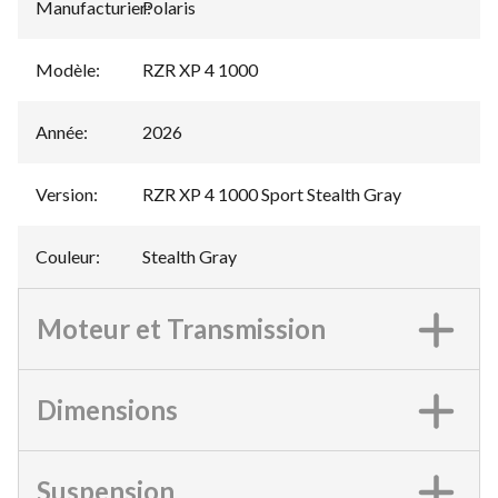
Manufacturier
Polaris
:
Modèle
:
RZR XP 4 1000
Année
:
2026
Version
:
RZR XP 4 1000 Sport Stealth Gray
Couleur
:
Stealth Gray
Moteur et Transmission
Dimensions
Suspension