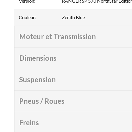
Version
:
RANGER SP 570 NorthStar Edition
Couleur
:
Zenith Blue
Moteur et Transmission
Dimensions
Suspension
Pneus / Roues
Freins