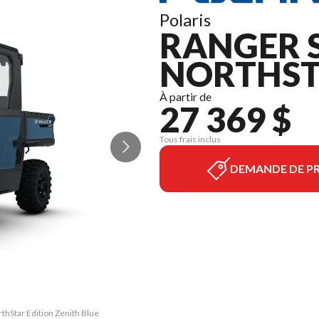
Polaris
RANGER S
NORTHST
À partir de
27 369 $
Tous frais inclus
DEMANDE DE PR
thStar Edition Zenith Blue
La version du modèle sur 