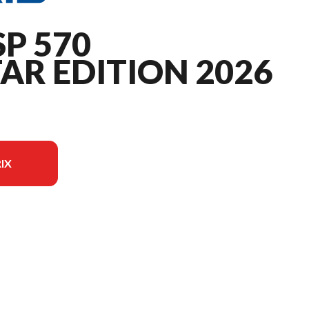
P 570
AR EDITION 2026
IX
l'image est le RANGER SP 570 NorthStar Edition Zenith Blue