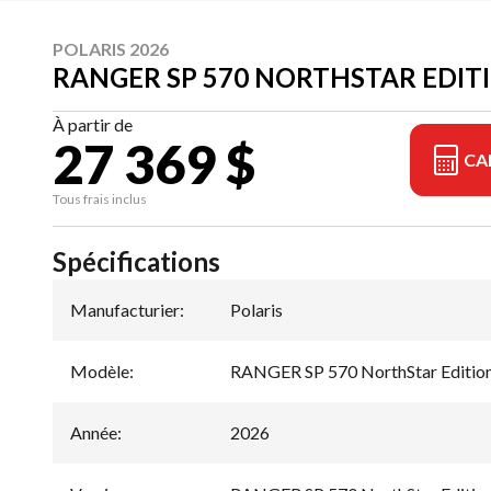
POLARIS 2026
RANGER SP 570 NORTHSTAR EDIT
À partir de
27 369 $
CA
Tous frais inclus
Spécifications
Manufacturier
:
Polaris
Modèle
:
RANGER SP 570 NorthStar Editio
Année
:
2026