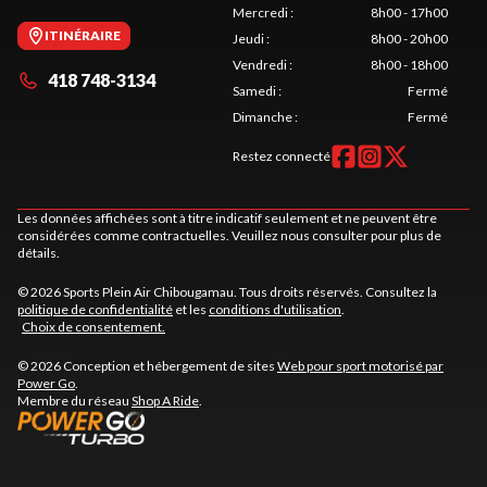
Mercredi
:
8h00 - 17h00
ITINÉRAIRE
Jeudi
:
8h00 - 20h00
Vendredi
:
8h00 - 18h00
418 748-3134
Samedi
:
Fermé
Dimanche
:
Fermé
Restez connecté
Les données affichées sont à titre indicatif seulement et ne peuvent être
considérées comme contractuelles. Veuillez nous consulter pour plus de
détails.
© 2026 Sports Plein Air Chibougamau. Tous droits réservés. Consultez la
politique de confidentialité
et les
conditions d'utilisation
.
Choix de consentement.
© 2026 Conception et hébergement de sites
Web pour sport motorisé par
Power Go
.
Membre du réseau
Shop A Ride
.