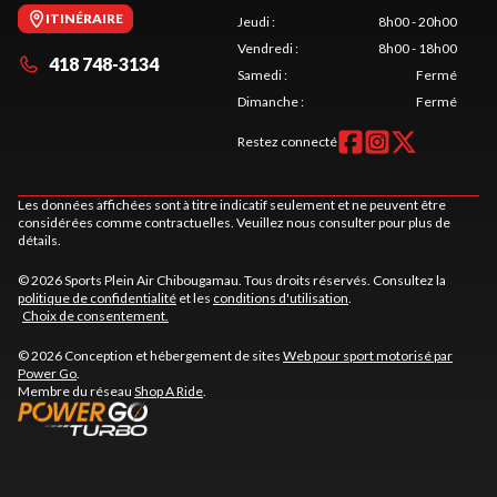
ITINÉRAIRE
Jeudi
:
8h00 - 20h00
Vendredi
:
8h00 - 18h00
418 748-3134
Samedi
:
Fermé
Dimanche
:
Fermé
Restez connecté
Les données affichées sont à titre indicatif seulement et ne peuvent être
considérées comme contractuelles. Veuillez nous consulter pour plus de
détails.
© 2026 Sports Plein Air Chibougamau. Tous droits réservés. Consultez la
politique de confidentialité
et les
conditions d'utilisation
.
Choix de consentement.
© 2026 Conception et hébergement de sites
Web pour sport motorisé par
Power Go
.
Membre du réseau
Shop A Ride
.