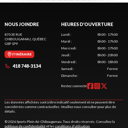
NOUS JOINDRE
HEURES D'OUVERTURE
870 3E RUE
Lundi
:
8h00 - 17h00
CHIBOUGAMAU
, QUÉBEC
Mardi
:
8h00 - 17h00
G8P 1P9
Mercredi
:
8h00 - 17h00
ITINÉRAIRE
Jeudi
:
8h00 - 20h00
Vendredi
:
8h00 - 18h00
418 748-3134
Samedi
:
Fermé
Dimanche
:
Fermé
Restez connecté
Les données affichées sont à titre indicatif seulement et ne peuvent être
considérées comme contractuelles. Veuillez nous consulter pour plus de
détails.
© 2026 Sports Plein Air Chibougamau. Tous droits réservés. Consultez la
politique de confidentialité
et les
conditions d'utilisation
.