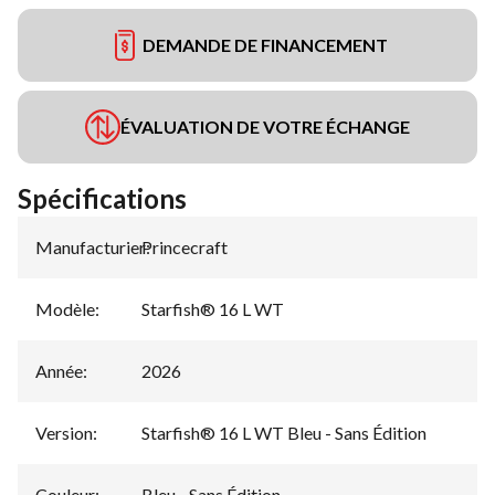
DEMANDE DE FINANCEMENT
ÉVALUATION DE VOTRE ÉCHANGE
Spécifications
Manufacturier
Princecraft
:
Modèle
:
Starfish® 16 L WT
Année
:
2026
Version
:
Starfish® 16 L WT Bleu - Sans Édition
Couleur
:
Bleu - Sans Édition