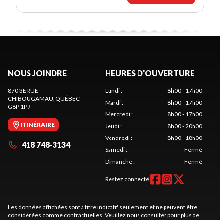
NOUS JOINDRE
HEURES D'OUVERTURE
870 3E RUE
Lundi
:
8h00 - 17h00
CHIBOUGAMAU
, QUÉBEC
Mardi
:
8h00 - 17h00
G8P 1P9
Mercredi
:
8h00 - 17h00
ITINÉRAIRE
Jeudi
:
8h00 - 20h00
Vendredi
:
8h00 - 18h00
418 748-3134
Samedi
:
Fermé
Dimanche
:
Fermé
Restez connecté
Les données affichées sont à titre indicatif seulement et ne peuvent être
considérées comme contractuelles. Veuillez nous consulter pour plus de