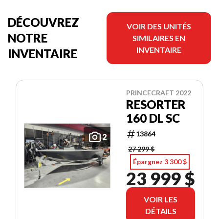
DÉCOUVREZ
VOIR DES UNITÉS
NOTRE
SIMILAIRES EN
INVENTAIRE
INVENTAIRE
PRINCECRAFT 2022
RESORTER
160 DL SC
13864
2
27 299 $
Épargnez 3 300 $
23 999 $
VOIR LES
DÉTAILS