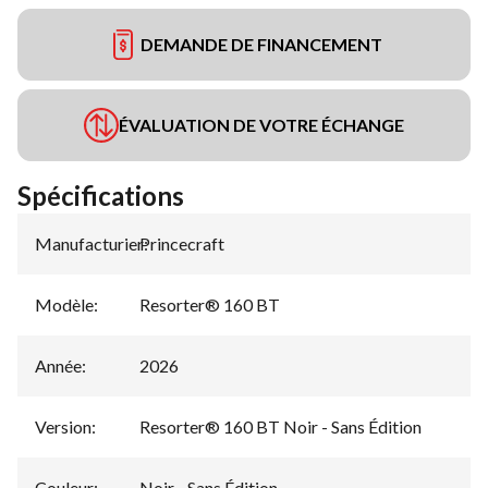
DEMANDE DE FINANCEMENT
ÉVALUATION DE VOTRE ÉCHANGE
Spécifications
Manufacturier
Princecraft
:
Modèle
:
Resorter® 160 BT
Année
:
2026
Version
:
Resorter® 160 BT Noir - Sans Édition
Couleur
:
Noir - Sans Édition