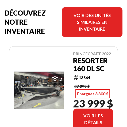
DÉCOUVREZ
VOIR DES UNITÉS
NOTRE
SIMILAIRES EN
INVENTAIRE
INVENTAIRE
PRINCECRAFT 2022
RESORTER
160 DL SC
13864
2
27 299 $
Épargnez 3 300 $
23 999 $
VOIR LES
DÉTAILS