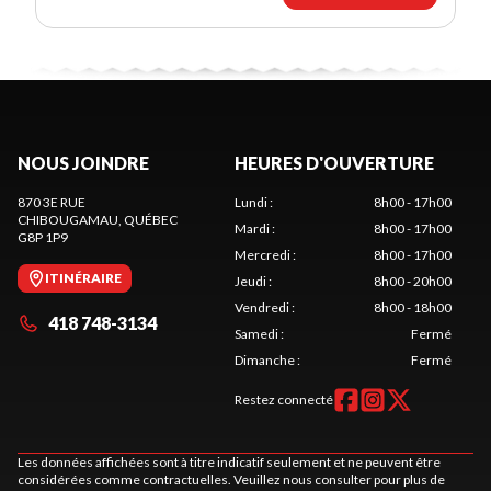
NOUS JOINDRE
HEURES D'OUVERTURE
870 3E RUE
Lundi
:
8h00 - 17h00
CHIBOUGAMAU
, QUÉBEC
Mardi
:
8h00 - 17h00
G8P 1P9
Mercredi
:
8h00 - 17h00
ITINÉRAIRE
Jeudi
:
8h00 - 20h00
Vendredi
:
8h00 - 18h00
418 748-3134
Samedi
:
Fermé
Dimanche
:
Fermé
Restez connecté
Les données affichées sont à titre indicatif seulement et ne peuvent être
considérées comme contractuelles. Veuillez nous consulter pour plus de