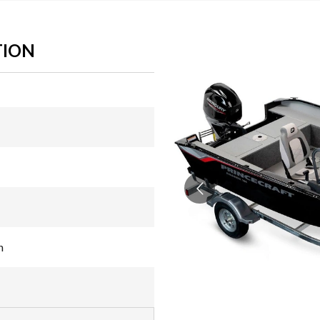
TION
n