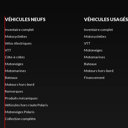
VÉHICULES NEUFS
VÉHICULES USAGÉS
Inventaire complet
Inventaire complet
Motocyclettes
Motocyclettes
Vélos électriques
VTT
VTT
Motoneiges
Côte-à-côtes
Motomarines
Motoneiges
Bateaux
Motomarines
Moteurs hors-bord
Bateaux
Financement
Moteurs hors-bord
Remorques
Produits mécaniques
Véhicules hors route Polaris
Motoneiges Polaris
Collection complète