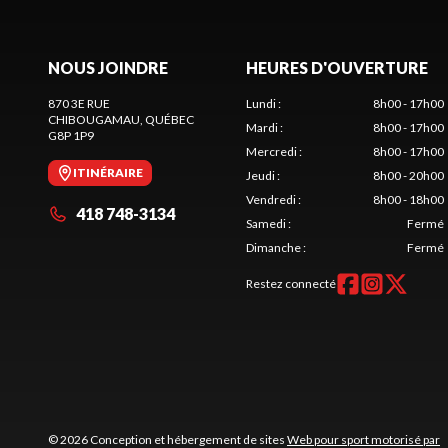
NOUS JOINDRE
HEURES D'OUVERTURE
870 3E RUE
Lundi
:
8h00 - 17h00
CHIBOUGAMAU
, QUÉBEC
Mardi
:
8h00 - 17h00
G8P 1P9
Mercredi
:
8h00 - 17h00
ITINÉRAIRE
Jeudi
:
8h00 - 20h00
Vendredi
:
8h00 - 18h00
418 748-3134
Samedi
:
Fermé
Dimanche
:
Fermé
Restez connecté
© 2026 Conception et hébergement de sites
Web pour sport motorisé par