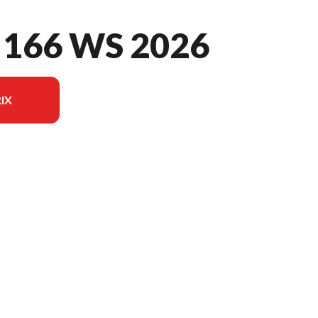
166 WS 2026
IX
 sur l'image est le Amarok 166 WS Noir - Sans Édition