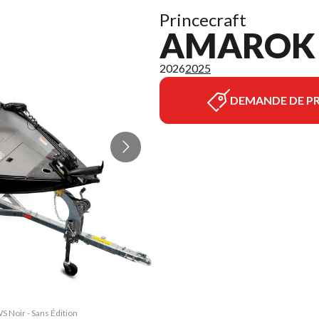
Princecraft
AMAROK 
2026
2025
DEMANDE DE PR
S Noir - Sans Édition
La version du modèle