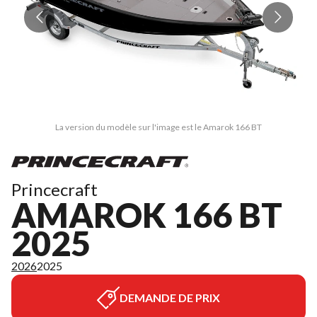
La version du modèle sur l'image est le Amarok 166 BT
Princecraft
AMAROK 166 BT
2025
2026
2025
DEMANDE DE PRIX