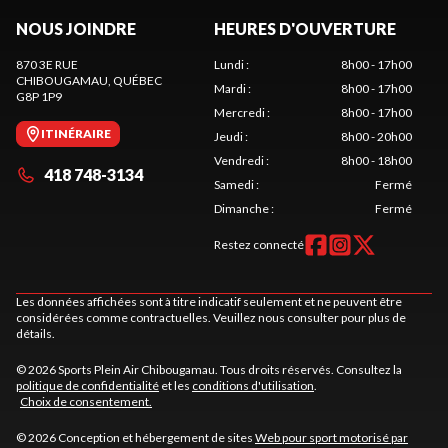
NOUS JOINDRE
HEURES D'OUVERTURE
870 3E RUE
Lundi
:
8h00 - 17h00
CHIBOUGAMAU
, QUÉBEC
Mardi
:
8h00 - 17h00
G8P 1P9
Mercredi
:
8h00 - 17h00
ITINÉRAIRE
Jeudi
:
8h00 - 20h00
Vendredi
:
8h00 - 18h00
418 748-3134
Samedi
:
Fermé
Dimanche
:
Fermé
Restez connecté
Les données affichées sont à titre indicatif seulement et ne peuvent être
considérées comme contractuelles. Veuillez nous consulter pour plus de
détails.
© 2026 Sports Plein Air Chibougamau. Tous droits réservés. Consultez la
politique de confidentialité
et les
conditions d'utilisation
.
Choix de consentement.
© 2026 Conception et hébergement de sites
Web pour sport motorisé par