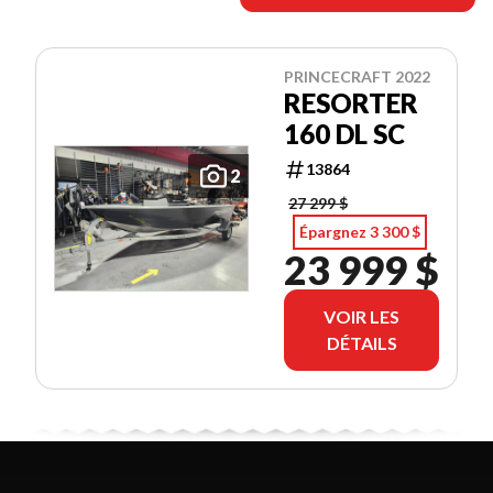
PRINCECRAFT 2022
RESORTER
160 DL SC
13864
2
27 299 $
Épargnez 3 300 $
23 999 $
VOIR LES
DÉTAILS